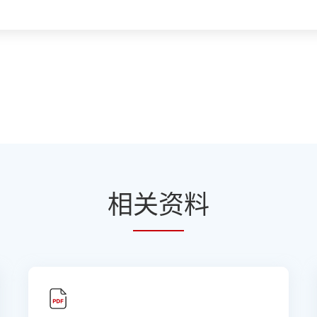
相
关资
料