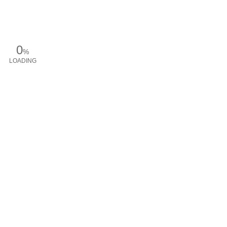
0
%
LOADING