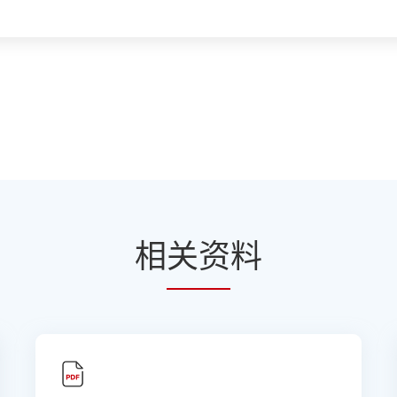
相
关资
料