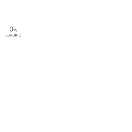
0
%
LOADING