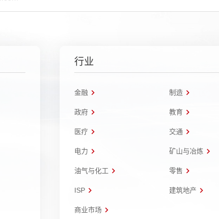
行业
金融
制造
政府
教育
医疗
交通
电力
矿山与冶炼
油气与化工
零售
ISP
建筑地产
商业市场