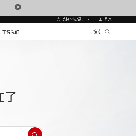
登录
选择区域/语言
搜索
了解我们
在了