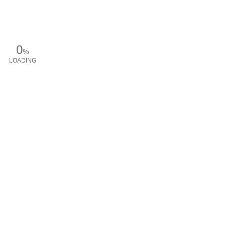
0
%
LOADING