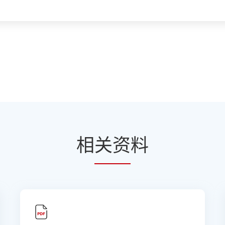
相
关资
料