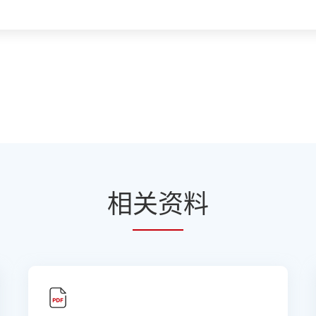
相
关资
料