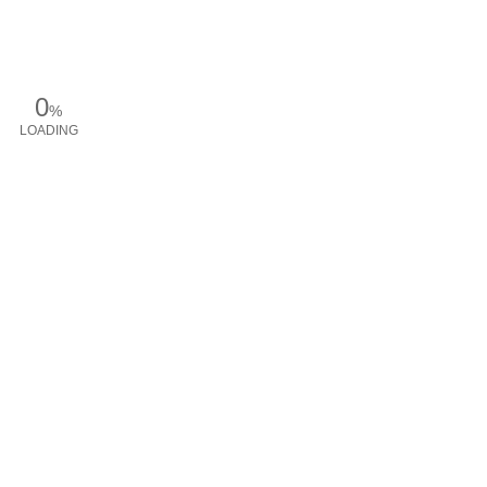
0
%
LOADING