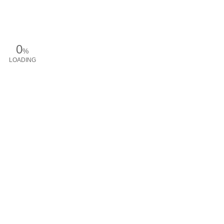
0
%
LOADING