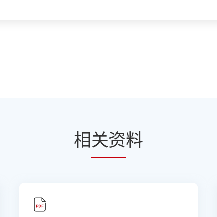
相
关资
料