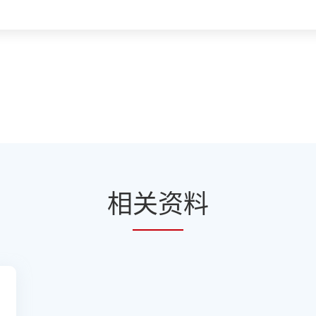
相
关资
料