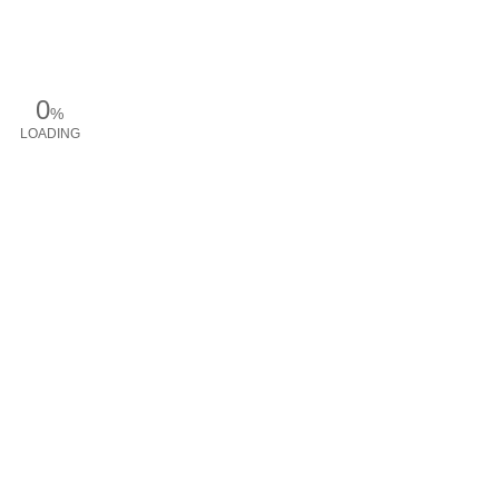
0
%
LOADING