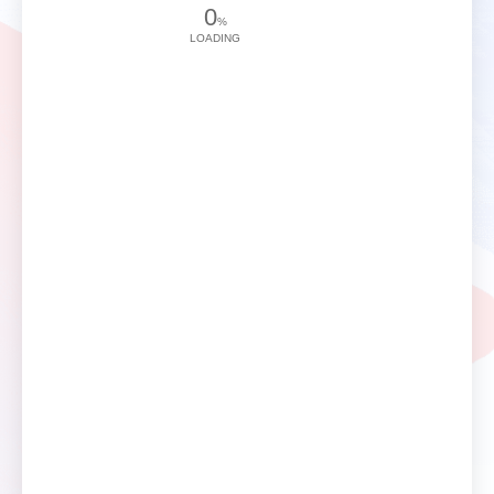
0
%
LOADING