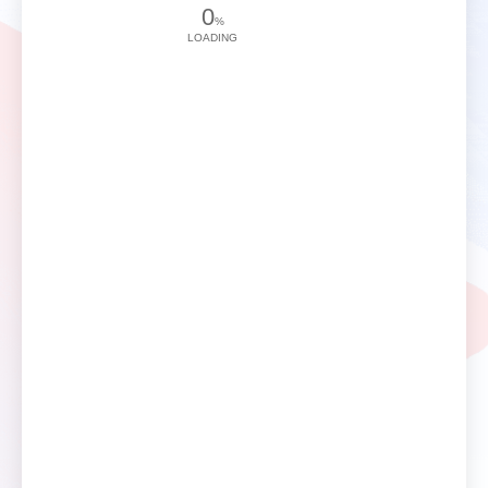
0
%
LOADING