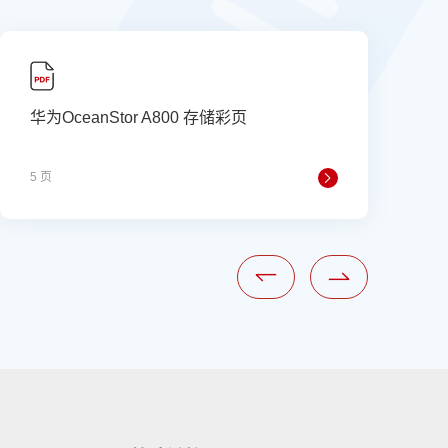
华为OceanStor A800 存储彩页
5 页
1