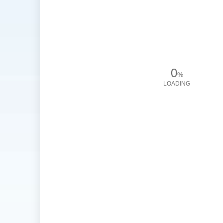
0
%
LOADING