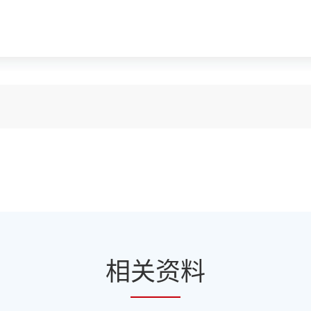
相
关资
料