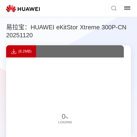
易拉宝：HUAWEI eKitStor Xtreme 300P-CN
20251120
(8.2MB)
0
%
LOADING