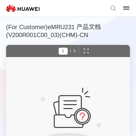
(For Customer)eMRU231 产品文档
(V200R001C00_03)(CHM)-CN
/
0