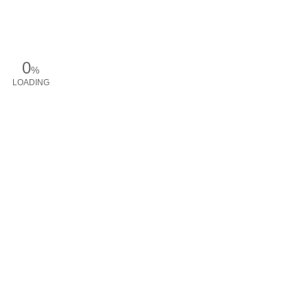
0
%
LOADING