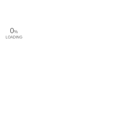
0
%
LOADING