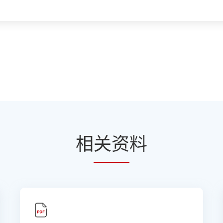
相
关资
料