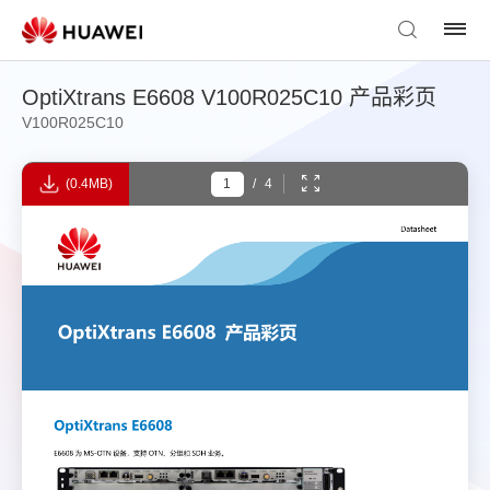
OptiXtrans E6608 V100R025C10 产品彩页
V100R025C10
(0.4MB)
/
4