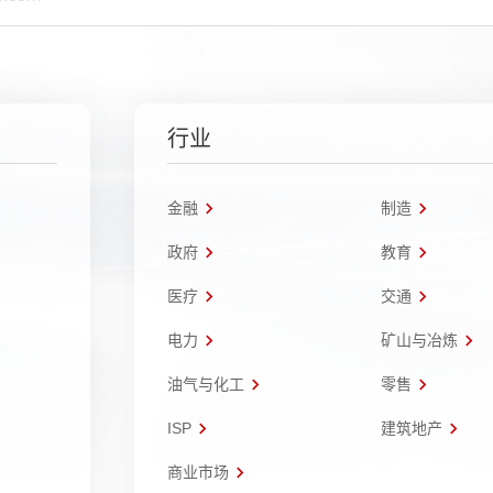
行业
金融
制造
政府
教育
医疗
交通
电力
矿山与冶炼
油气与化工
零售
ISP
建筑地产
商业市场