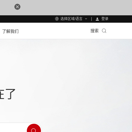
登录
选择区域/语言
搜索
了解我们
在了