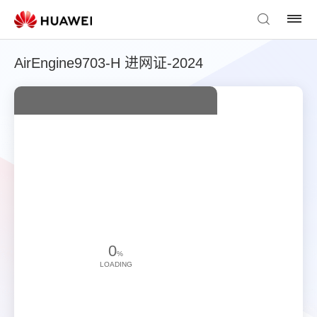
AirEngine9703-H 进网证-2024
0
%
LOADING