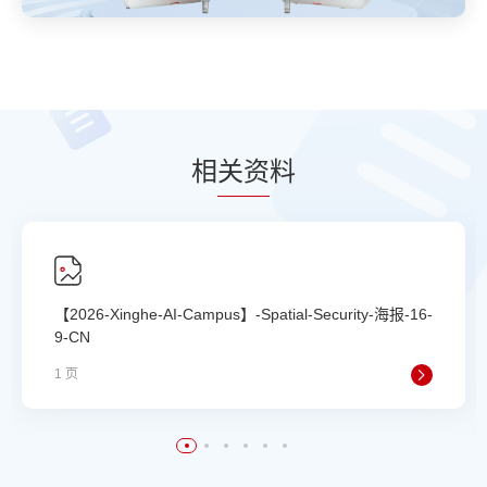
相
关资
料
【2026-Xinghe-AI-Campus】-Spatial-Security-海报-16-
9-CN
1 页