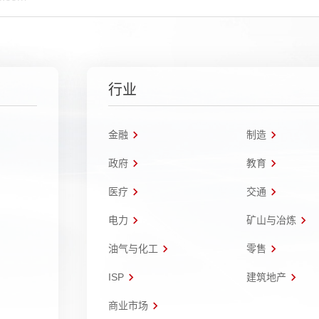
行业
金融
制造
政府
教育
医疗
交通
电力
矿山与冶炼
油气与化工
零售
ISP
建筑地产
商业市场