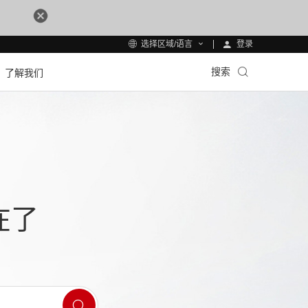
登录
选择区域/语言
搜索
了解我们
在了