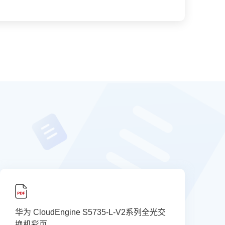
华为 CloudEngine S5735-L-V2系列全光交
华
换机彩页