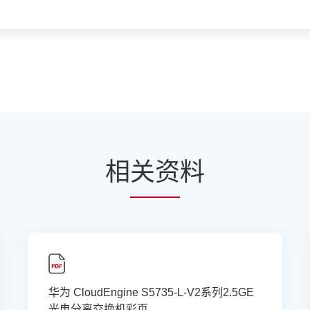
相
关资
料
华为 CloudEngine S5735-L-V2系列2.5GE
光电分离交换机彩页