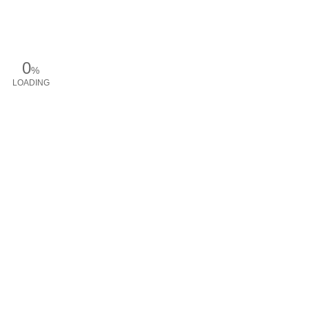
0
%
LOADING