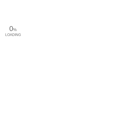
0
%
LOADING