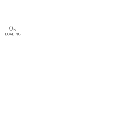
0
%
LOADING