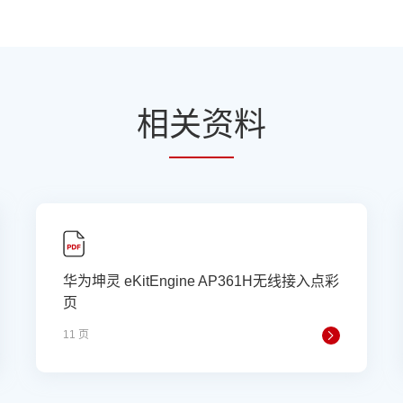
相
关资
料
华为坤灵 eKitEngine AP361H无线接入点彩
页
11 页