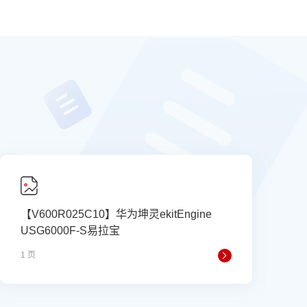
【V600R025C10】华为坤灵ekitEngine
USG6000F-S易拉宝
1 页
1