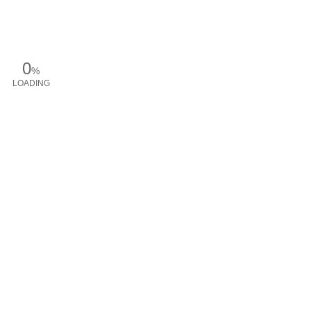
0
%
LOADING