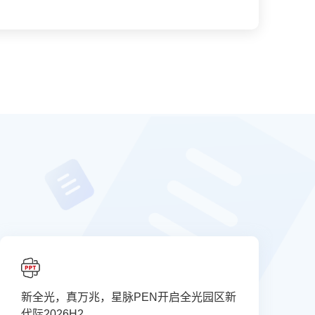
新全光，真万兆，星脉PEN开启全光园区新
华
代际2026H2