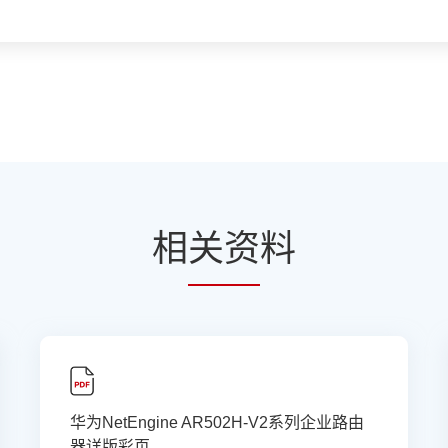
相
关资
料
华为NetEngine AR502H-V2系列企业路由
器详版彩页