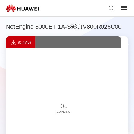
NetEngine 8000E F1A-S彩页V800R026C00
(0.7MB)
0
%
LOADING