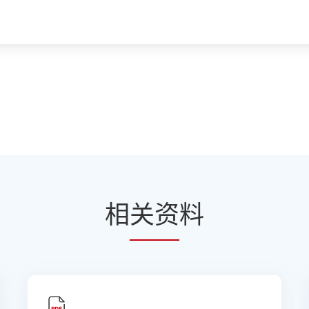
相
关资
料