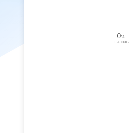
0
%
LOADING