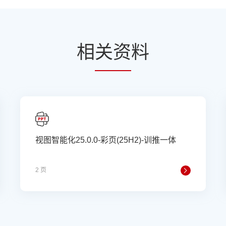
相
关资
料
视图智能化25.0.0-彩页(25H2)-训推一体
2 页