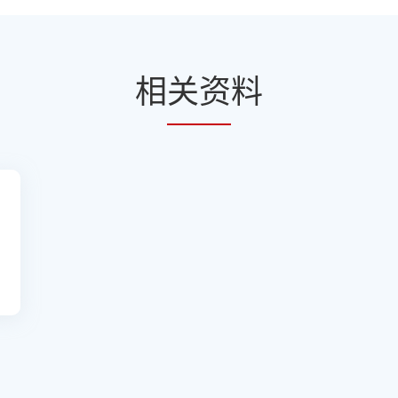
相
关资
料