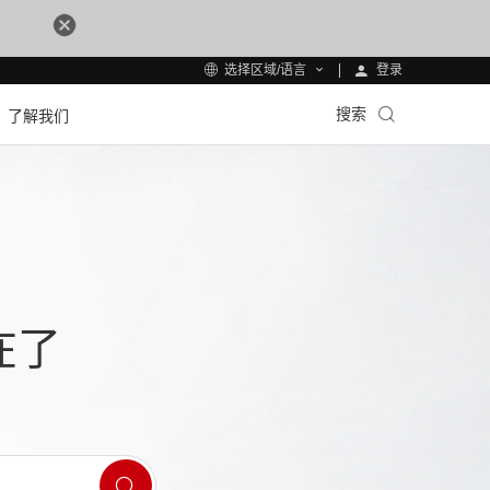
登录
选择区域/语言
搜索
了解我们
在了