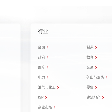
行业
金融
制造
政府
教育
医疗
交通
电力
矿山与冶炼
油气与化工
零售
ISP
建筑地产
商业市场