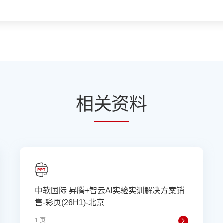
相
关资
料
中软国际 昇腾+智云AI实验实训解决方案销
售-彩页(26H1)-北京
1 页