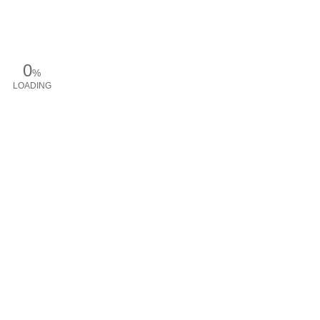
0
%
LOADING