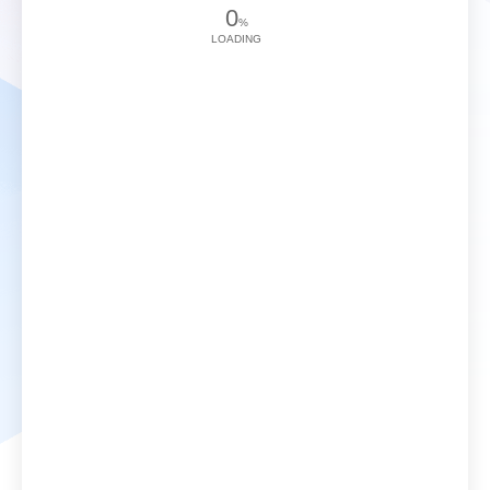
0
%
LOADING