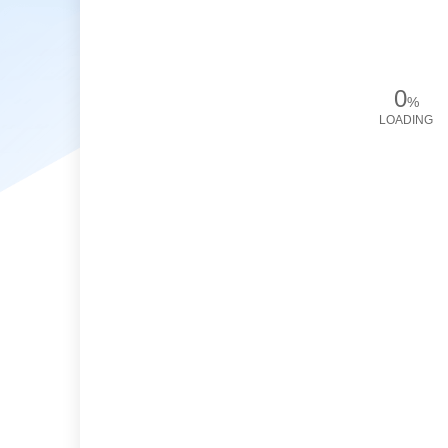
0
%
LOADING