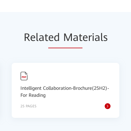
Relat
ed Mat
erials
Intelligent Collaboration-Brochure(25H2)-
For Reading
25 PAGES