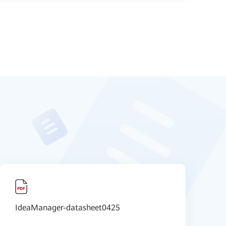
IdeaManager-datasheet0425
H
D