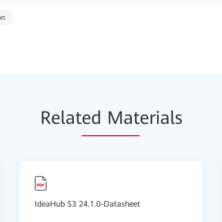
on
Relat
ed Mat
erials
IdeaHub S3 24.1.0-Datasheet