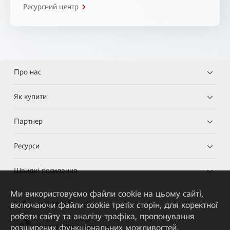
Ресурсний центр
Про нас
Як купити
Партнер
Ресурси
Швидкі посилання
Ми використовуємо файли cookie на цьому сайті,
включаючи файли cookie третіх сторін, для коректної
HUAWEI eKit App
роботи сайту та аналізу трафіка, пропонування
розширених функціональних можливостей,
Huawei HiKnow App