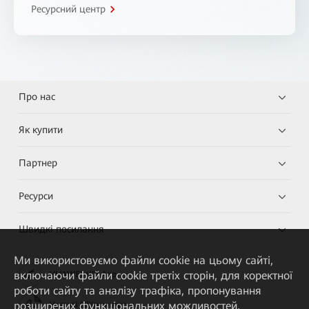
Ресурсний центр
Про нас
Як купити
Партнер
Ресурси
Швидкі посилання
Ми використовуємо файли cookie на цьому сайті,
включаючи файли cookie третіх сторін, для коректної
HUAWEI eKit App
роботи сайту та аналізу трафіка, пропонування
розширених функціональних можливостей,
Huawei HiKnow App