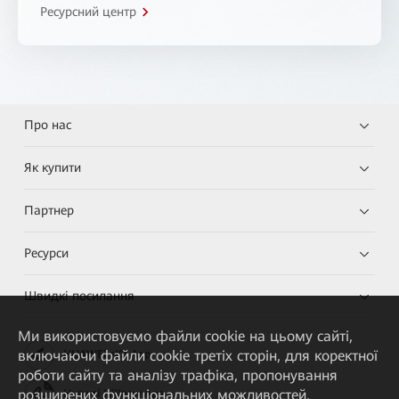
Ресурсний центр
Про нас
Як купити
Партнер
Ресурси
Швидкі посилання
Ми використовуємо файли cookie на цьому сайті,
включаючи файли cookie третіх сторін, для коректної
HUAWEI eKit App
роботи сайту та аналізу трафіка, пропонування
розширених функціональних можливостей,
Huawei HiKnow App