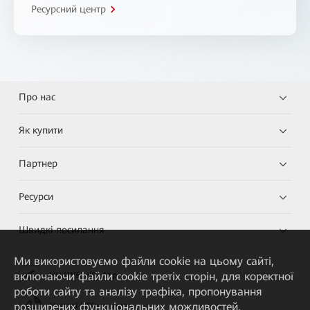
Ресурсний центр
Про нас
Як купити
Партнер
Ресурси
Швидкі посилання
Ми використовуємо файли cookie на цьому сайті,
включаючи файли cookie третіх сторін, для коректної
HUAWEI eKit App
роботи сайту та аналізу трафіка, пропонування
розширених функціональних можливостей,
Huawei HiKnow App