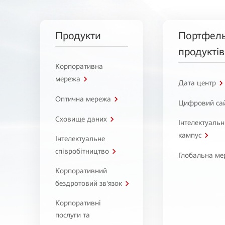
Продукти
Портфел
продуктів
Корпоративна
мережа
Дата центр
Оптична мережа
Цифровий са
Сховище даних
Інтелектуаль
кампус
Інтелектуальне
співробітництво
Глобальна ме
Корпоративний
бездротовий зв'язок
Корпоративні
послуги та