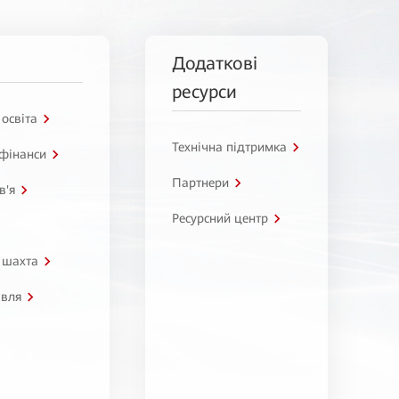
Додаткові
ресурси
 освіта
Технічна підтримка
 фінанси
Партнери
в'я
Ресурсний центр
 шахта
івля