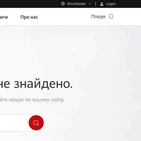
Login
Worldwide
Пошук
пити
Про нас
не знайдено.
йте пошук по всьому сайту.