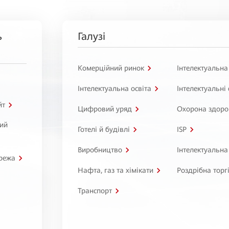
ь
Галузі
Комерційний ринок
Інтелектуальна
Інтелектуальна освіта
Інтелектуальні
йт
Цифровий уряд
Охорона здоро
ний
Готелі й будівлі
ISP
Виробництво
Інтелектуальна
режа
Нафта, газ та хімікати
Роздрібна торг
Транспорт