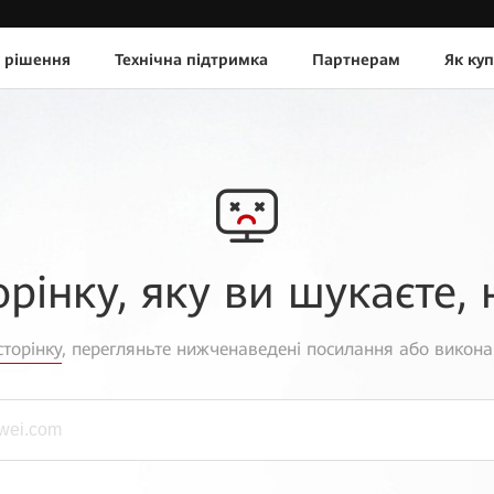
 рішення
Технічна підтримка
Партнерам
Як ку
орінку, яку ви шукаєте, 
торінку
, перегляньте нижченаведені посилання або викона