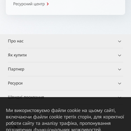
Ресурсний центр
Про нас
Як купити
Партнер
Ресурси
Швидкі посилання
Ми використовуємо файли cookie на цьому сайті,
включаючи файли cookie третіх сторін, для коректної
HUAWEI eKit App
роботи сайту та аналізу трафіка, пропонування
розширених функціональних можливостей,
Huawei HiKnow App