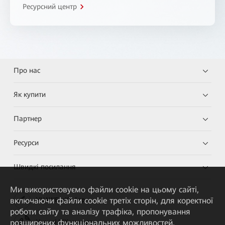
Ресурсний центр
Про нас
Як купити
Партнер
Ресурси
Швидкі посилання
Ми використовуємо файли cookie на цьому сайті,
включаючи файли cookie третіх сторін, для коректної
HUAWEI eKit App
роботи сайту та аналізу трафіка, пропонування
розширених функціональних можливостей,
Huawei HiKnow App