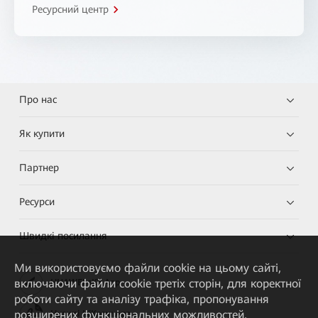
Ресурсний центр
Про нас
Як купити
Партнер
Ресурси
Швидкі посилання
Ми використовуємо файли cookie на цьому сайті,
включаючи файли cookie третіх сторін, для коректної
HUAWEI eKit App
роботи сайту та аналізу трафіка, пропонування
розширених функціональних можливостей,
Huawei HiKnow App