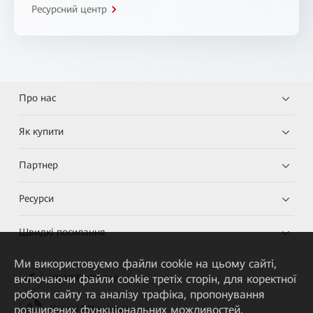
Ресурсний центр
Про нас
Як купити
Партнер
Ресурси
Швидкі посилання
Ми використовуємо файли cookie на цьому сайті,
включаючи файли cookie третіх сторін, для коректної
HUAWEI eKit App
роботи сайту та аналізу трафіка, пропонування
розширених функціональних можливостей,
Huawei HiKnow App