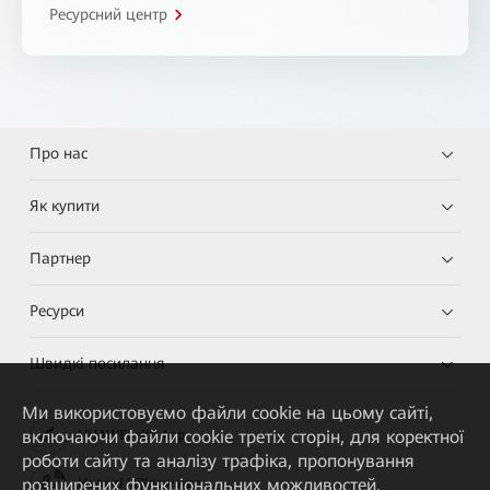
Ресурсний центр
Про нас
Як купити
Партнер
Ресурси
Швидкі посилання
Ми використовуємо файли cookie на цьому сайті,
включаючи файли cookie третіх сторін, для коректної
HUAWEI eKit App
роботи сайту та аналізу трафіка, пропонування
розширених функціональних можливостей,
Huawei HiKnow App