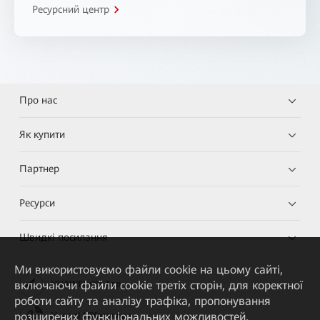
Ресурсний центр
Про нас
Як купити
Партнер
Ресурси
Швидкі посилання
Ми використовуємо файли cookie на цьому сайті,
включаючи файли cookie третіх сторін, для коректної
HUAWEI eKit App
роботи сайту та аналізу трафіка, пропонування
розширених функціональних можливостей,
Huawei HiKnow App