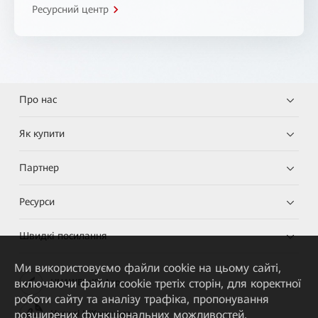
Ресурсний центр
Про нас
Як купити
Партнер
Ресурси
Швидкі посилання
Ми використовуємо файли cookie на цьому сайті,
включаючи файли cookie третіх сторін, для коректної
HUAWEI eKit App
роботи сайту та аналізу трафіка, пропонування
розширених функціональних можливостей,
Huawei HiKnow App