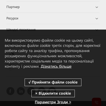
Партнер
Ресурси
Швидкі посилання
Ми використовуємо файли cookie на цьому сайті,
включаючи файли cookie третіх сторін, для коректної
HUAWEI eKit App
роботи сайту та аналізу трафіка, пропонування
розширених функціональних можливостей,
Huawei HiKnow App
характеристик соціальних медіа та персоналізації
контенту і реклами.
Дізнатись більше
HUAWEI eFly App
Параметри Згоди >