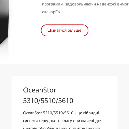
програмам, задовольняючи надвисокі вимоги
сценаріїв.
Дізнатися більше
OceanStor
5310/5510/5610
OceanStor 5310/5510/5610 - це гібридні
системи середнього класу призначені для
центрів обробки даних, орієнтованих на