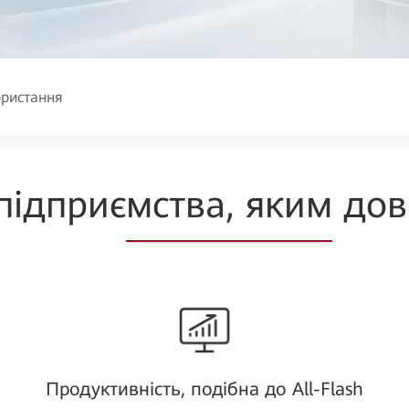
ристання
підприє
мства, яким
дов
Продуктивність, подібна до All-Flash