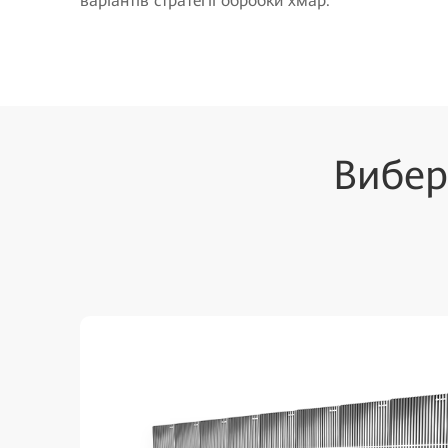
варіантів стратегії обробки хмар.
Вибер