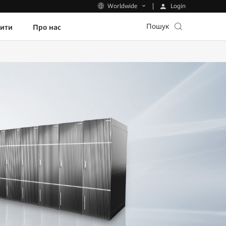
Login
Worldwide
Пошук
пити
Про нас