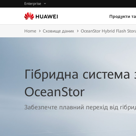
Enterprise
Продукти та
Home
Сховище даних
OceanStor Hybrid Flash Stor
Гібридна система 
OceanStor
Забезпечте плавний перехід від гібрид