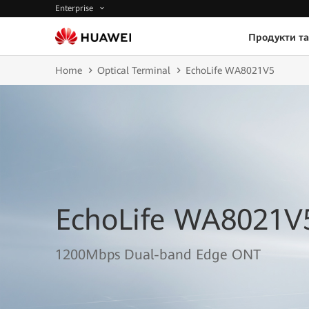
Enterprise
Продукти та
Home
Optical Terminal
EchoLife WA8021V5
EchoLife WA8021V
1200Mbps Dual-band Edge ONT