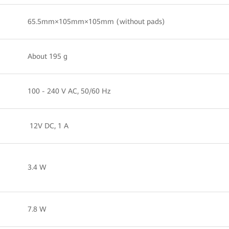
65.5mm×105mm×105mm (without pads)
About 195 g
100 - 240 V AC, 50/60 Hz
12V DC, 1 A
3.4 W
7.8 W