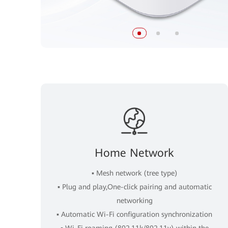
Home Network
▪ Mesh network (tree type)
▪ Plug and play,One-click pairing and automatic
networking
▪ Automatic Wi-Fi configuration synchronization
▪ Wi-Fi roaming (802.11k/802.11v) within the