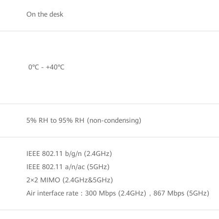
On the desk
0°C - +40°C
5% RH to 95% RH (non-condensing)
IEEE 802.11 b/g/n (2.4GHz)
IEEE 802.11 a/n/ac (5GHz)
2×2 MIMO (2.4GHz&5GHz)
Air interface rate：300 Mbps (2.4GHz)，867 Mbps (5GHz)