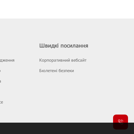
Швидкі посилання
ідження
Корпоративний вебсайт
р
Бюлетені безпеки
а
се