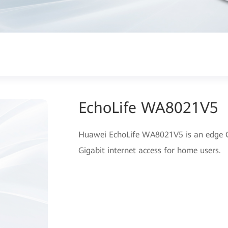
EchoLife WA8021V5
Huawei EchoLife WA8021V5 is an edge O
Gigabit internet access for home users.