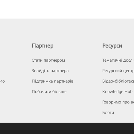
Партнер
Ресурси
Стати партнером
Тематичні досл
Знайдіть партнера
Ресурсний цент
ого
Підтримка партнерів
Відео-бібліотек
Побачити більше
Knowledge Hub
Говоримо про в
Блоги