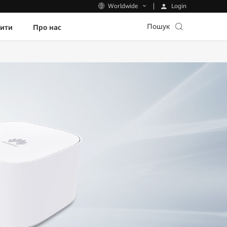
Login
Worldwide
Пошук
пити
Про нас