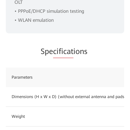
OLT
• PPPoE/DHCP simulation testing
• WLAN emulation
Spe
cificat
ions
Parameters
Dimensions (H x W x D) (without external antenna and pads)
Weight