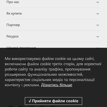
Про нас
Як купити
Партнер
Ресурси
Швидкі посилання
Ми використовуємо файли cookie на цьому сайті,
включаючи файли cookie третіх сторін, для коректної
HUAWEI eKit App
роботи сайту та аналізу трафіка, пропонування
розширених функціональних можливостей,
Huawei HiKnow App
характеристик соціальних медіа та персоналізації
контенту і реклами.
Дізнатись більше
HUAWEI eFly App